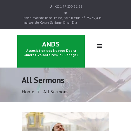
+221 77 200 31 58
ACCUEIL
Hann Mariste Rond-Point, Fort B Villa n° 25/29, à la
PRÉSENTATION
maison du Coran Serigne Omar Dia
PARRAINAGE
FORMATIONS
ANDS
CONTACTS
Association des Ndayou Daara
BOUTIQUE
«mères-volontaires» du Sénégal
All Sermons
Home
All Sermons