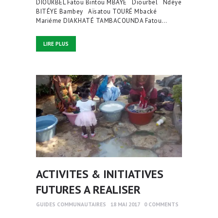
DIOURBEL Fatou Bintou MBAYE Diourbel Ndéye
BITÉYE Bambey Aïsatou TOURÉ Mbacké
Mariéme DIAKHATÉ TAMBACOUNDA Fatou…
LIRE PLUS
ACTIVITES & INITIATIVES
FUTURES A REALISER
GUIDES COMMUNAUTAIRES
18 MAI 2017
0
COMMENTS