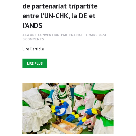
de partenariat tripartite
entre l’UN-CHK, la DE et
l’ANDS
A LA UNE
,
CONVENTION
,
PARTENARIAT
1 MARS 2024
0
COMMENTS
Lire l’article
LIRE PLUS