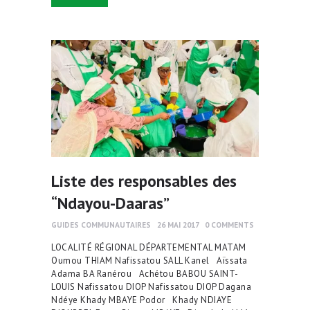
Liste des responsables des
“Ndayou-Daaras”
GUIDES COMMUNAUTAIRES
26 MAI 2017
0
COMMENTS
LOCALITÉ RÉGIONAL DÉPARTEMENTAL MATAM
Oumou THIAM Nafissatou SALL Kanel Aïssata
Adama BA Ranérou Achétou BABOU SAINT-
LOUIS Nafissatou DIOP Nafissatou DIOP Dagana
Ndéye Khady MBAYE Podor Khady NDIAYE