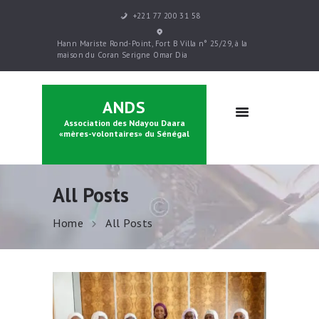
+221 77 200 31 58
ACCUEIL
Hann Mariste Rond-Point, Fort B Villa n° 25/29, à la
PRÉSENTATION
maison du Coran Serigne Omar Dia
PARRAINAGE
FORMATIONS
ANDS
CONTACTS
Association des Ndayou Daara
BOUTIQUE
«mères-volontaires» du Sénégal
All Posts
Home
All Posts