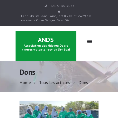
+221 77 200 31 58
ACCUEIL
Hann Mariste Rond-Point, Fort B Villa n° 25/29, à la
PRÉSENTATION
maison du Coran Serigne Omar Dia
PARRAINAGE
FORMATIONS
ANDS
CONTACTS
Association des Ndayou Daara
BOUTIQUE
«mères-volontaires» du Sénégal
Dons
Home
Tous les articles
Dons