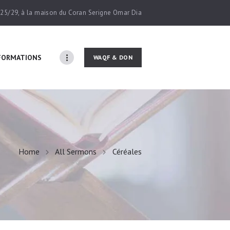
° 25/29, à la maison du Coran Serigne Omar Dia
FORMATIONS
Home
All Sermons
Céréales