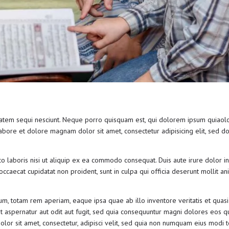
tem sequi nesciunt. Neque porro quisquam est, qui dolorem ipsum quiaolor si
bore et dolore magnam dolor sit amet, consectetur adipisicing elit, sed do
o laboris nisi ut aliquip ex ea commodo consequat. Duis aute irure dolor in
 occaecat cupidatat non proident, sunt in culpa qui officia deserunt mollit a
 totam rem aperiam, eaque ipsa quae ab illo inventore veritatis et quasi a
 aspernatur aut odit aut fugit, sed quia consequuntur magni dolores eos q
lor sit amet, consectetur, adipisci velit, sed quia non numquam eius modi