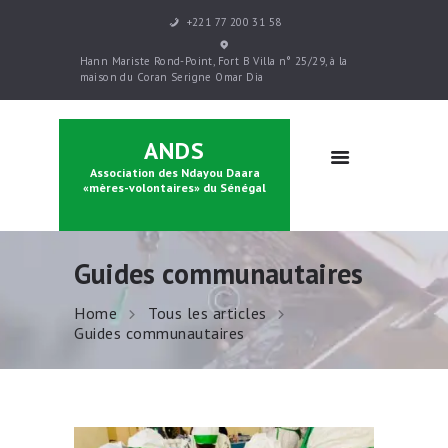
+221 77 200 31 58
ACCUEIL
Hann Mariste Rond-Point, Fort B Villa n° 25/29, à la
PRÉSENTATION
maison du Coran Serigne Omar Dia
PARRAINAGE
FORMATIONS
ANDS
CONTACTS
Association des Ndayou Daara
BOUTIQUE
«mères-volontaires» du Sénégal
Guides communautaires
Home
Tous les articles
Guides communautaires