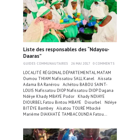
Liste des responsables des “Ndayou-
Daaras”
GUIDES COMMUNAUTAIRES
26 MAI 2017
0
COMMENTS
LOCALITÉ RÉGIONAL DÉPARTEMENTAL MATAM
Oumou THIAM Nafissatou SALL Kanel Aïssata
Adama BA Ranérou Achétou BABOU SAINT-
LOUIS Nafissatou DIOP Nafissatou DIOP Dagana
Ndéye Khady MBAYE Podor Khady NDIAYE
DIOURBEL Fatou Bintou MBAYE Diourbel Ndéye
BITÉYE Bambey Aïsatou TOURÉ Mbacké
Mariéme DIAKHATÉ TAMBACOUNDA Fatou…