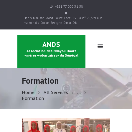
+221 77 200 31 58
ACCUEIL
Hann Mariste Rond-Point, Fort B Villa n° 25/29, à la
PRÉSENTATION
maison du Coran Serigne Omar Dia
PARRAINAGE
FORMATIONS
ANDS
CONTACTS
Association des Ndayou Daara
BOUTIQUE
«mères-volontaires» du Sénégal
Formation
Home
All Services
...
Formation