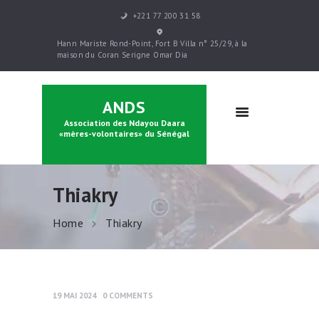
+221 77 200 31 58
ACCUEIL
Hann Mariste Rond-Point, Fort B Villa n° 25/29, à la
PRÉSENTATION
maison du Coran Serigne Omar Dia
PARRAINAGE
FORMATIONS
ANDS
CONTACTS
Association des Ndayou Daara
BOUTIQUE
«mères-volontaires» du Sénégal
Thiakry
Home
Thiakry
19 MAI 2024
0
COMMENTS