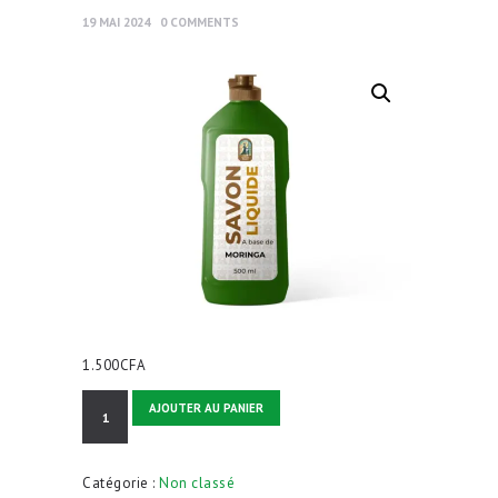
19 MAI 2024
0
COMMENTS
1.500
CFA
quantité
AJOUTER AU PANIER
de
Savon
liquide
Catégorie :
Non classé
à