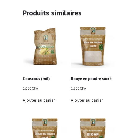
base
de
Produits similaires
Moringa
Couscous (mil)
Bouye en poudre sucré
1.000
CFA
1.200
CFA
Ajouter au panier
Ajouter au panier