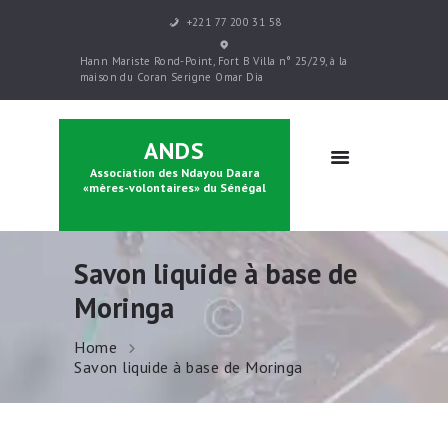
+221 77 200 31 58
ACCUEIL
Hann Mariste Rond-Point, Fort B Villa n° 25/29, à la
PRÉSENTATION
maison du Coran Serigne Omar Dia
PARRAINAGE
FORMATIONS
ANDS
CONTACTS
Association des Ndayou Daara
BOUTIQUE
«mères-volontaires» du Sénégal
Savon liquide à base de
Moringa
Home
Savon liquide à base de Moringa