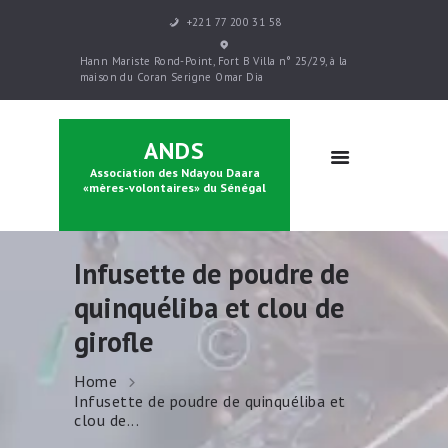
+221 77 200 31 58
ACCUEIL
Hann Mariste Rond-Point, Fort B Villa n° 25/29, à la
PRÉSENTATION
maison du Coran Serigne Omar Dia
PARRAINAGE
FORMATIONS
ANDS
CONTACTS
Association des Ndayou Daara
BOUTIQUE
«mères-volontaires» du Sénégal
Infusette de poudre de
quinquéliba et clou de
girofle
Home
Infusette de poudre de quinquéliba et
clou de...