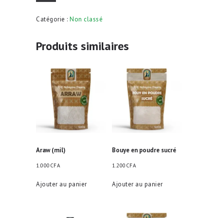
Infusette
de
Catégorie :
Non classé
poudre
de
quinquéliba
Produits similaires
et
clou
de
girofle
Araw (mil)
Bouye en poudre sucré
1.000
CFA
1.200
CFA
Ajouter au panier
Ajouter au panier