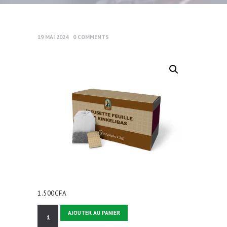
19 MAI 2024
0
COMMENTS
1.500
CFA
quantité
AJOUTER AU PANIER
de