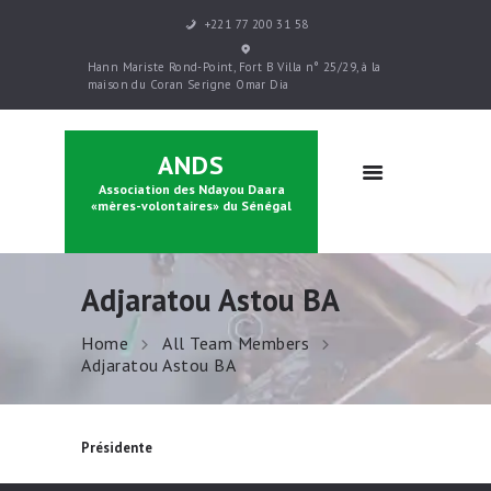
+221 77 200 31 58
ACCUEIL
Hann Mariste Rond-Point, Fort B Villa n° 25/29, à la
PRÉSENTATION
maison du Coran Serigne Omar Dia
PARRAINAGE
FORMATIONS
ANDS
CONTACTS
Association des Ndayou Daara
BOUTIQUE
«mères-volontaires» du Sénégal
Adjaratou Astou BA
Home
All Team Members
Adjaratou Astou BA
Présidente