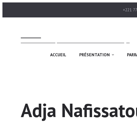
+221 77
ANDS
Association des Ndayou Daara «mères-volontaires» du Sénégal
ACCUEIL
PRÉSENTATION
PARR
Adja Nafissat