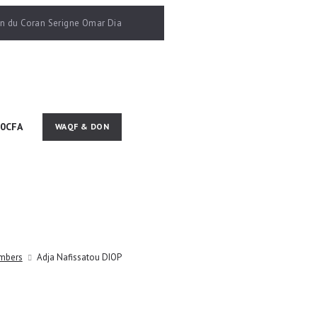
son du Coran Serigne Omar Dia
0CFA
mbers
Adja Nafissatou DIOP