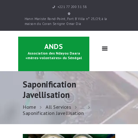
+221 77 200 31 58
ACCUEIL
Hann Mariste Rond-Point, Fort B Villa n° 25/29, à la
PRÉSENTATION
maison du Coran Serigne Omar Dia
PARRAINAGE
FORMATIONS
ANDS
CONTACTS
Association des Ndayou Daara
BOUTIQUE
«mères-volontaires» du Sénégal
Saponification
Javellisation
Home
All Services
...
Saponification Javellisation