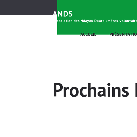
ANDS
Association des Ndayou Daara «mères-volontair
ACCUEIL
PRÉSENTATI
Prochains