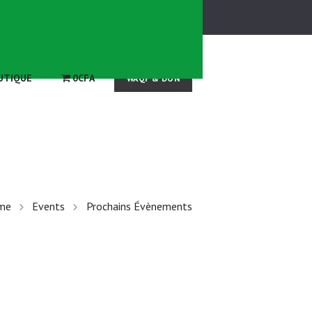
° 25/29, à la maison du Coran Serigne Omar Dia
UTIQUE
0CFA
me
Events
Prochains Évènements