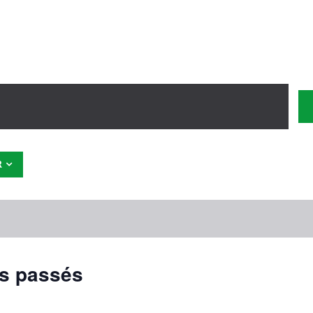
R
s passés